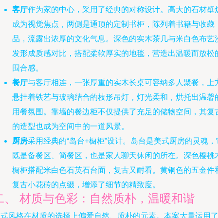
客厅
作为家的中心，采用了经典的对称设计。高大的石材壁
成为视觉焦点，两侧是通顶的定制书柜，陈列着书籍与收藏
品，流露出浓厚的文化气息。深色的实木茶几与米白色布艺
发形成质感对比，搭配柔软厚实的地毯，营造出温暖而放松
围合感。
餐厅
与客厅相连，一张厚重的实木长桌可容纳多人聚餐，上
悬挂着铁艺与玻璃结合的枝形吊灯，灯光柔和，烘托出温馨
用餐氛围。靠墙的餐边柜不仅提供了充足的储物空间，其复
的造型也成为空间中的一道风景。
厨房
采用经典的“岛台+橱柜”设计。岛台是美式厨房的灵魂，
既是备餐区、简餐区，也是家人聊天休闲的所在。深色樱桃
橱柜搭配米白色石英石台面，复古又耐看。黄铜色的五金件
复古小花砖的点缀，增添了细节的精致度。
二、 材质与色彩：自然质朴，温暖和谐
美式风格在材质的选择上偏爱自然、质朴的元素。本案大量运用