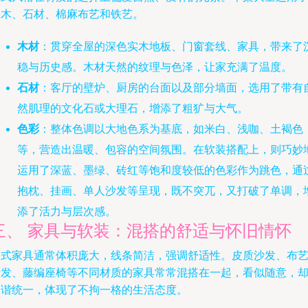
实木、石材、棉麻布艺和铁艺。
木材
：贯穿全屋的深色实木地板、门窗套线、家具，带来了
稳与历史感。木材天然的纹理与色泽，让家充满了温度。
石材
：客厅的壁炉、厨房的台面以及部分墙面，选用了带有
然肌理的文化石或大理石，增添了粗犷与大气。
色彩
：整体色调以大地色系为基底，如米白、浅咖、土褐色
等，营造出温暖、包容的空间氛围。在软装搭配上，则巧妙
运用了深蓝、墨绿、砖红等饱和度较低的色彩作为跳色，通
抱枕、挂画、单人沙发等呈现，既不突兀，又打破了单调，
添了活力与层次感。
三、 家具与软装：混搭的舒适与怀旧情怀
美式家具通常体积庞大，线条简洁，强调舒适性。皮质沙发、布
沙发、藤编座椅等不同材质的家具常常混搭在一起，看似随意，
和谐统一，体现了不拘一格的生活态度。