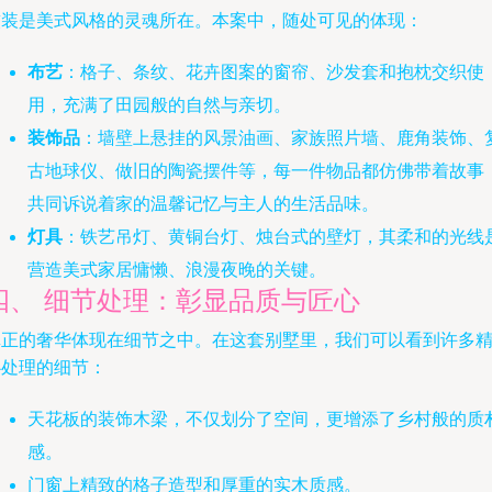
软装是美式风格的灵魂所在。本案中，随处可见的体现：
布艺
：格子、条纹、花卉图案的窗帘、沙发套和抱枕交织使
用，充满了田园般的自然与亲切。
装饰品
：墙壁上悬挂的风景油画、家族照片墙、鹿角装饰、
古地球仪、做旧的陶瓷摆件等，每一件物品都仿佛带着故事
共同诉说着家的温馨记忆与主人的生活品味。
灯具
：铁艺吊灯、黄铜台灯、烛台式的壁灯，其柔和的光线
营造美式家居慵懒、浪漫夜晚的关键。
四、 细节处理：彰显品质与匠心
真正的奢华体现在细节之中。在这套别墅里，我们可以看到许多
心处理的细节：
天花板的装饰木梁，不仅划分了空间，更增添了乡村般的质
感。
门窗上精致的格子造型和厚重的实木质感。