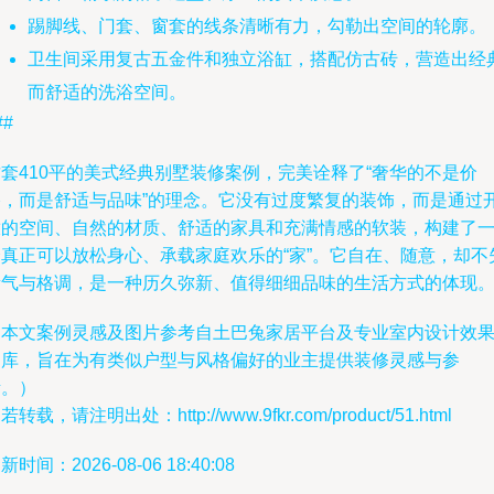
踢脚线、门套、窗套的线条清晰有力，勾勒出空间的轮廓。
卫生间采用复古五金件和独立浴缸，搭配仿古砖，营造出经
而舒适的洗浴空间。
##
套410平的美式经典别墅装修案例，完美诠释了“奢华的不是价
格，而是舒适与品味”的理念。它没有过度繁复的装饰，而是通过
放的空间、自然的材质、舒适的家具和充满情感的软装，构建了
个真正可以放松身心、承载家庭欢乐的“家”。它自在、随意，却不
贵气与格调，是一种历久弥新、值得细细品味的生活方式的体现
（本文案例灵感及图片参考自土巴兔家居平台及专业室内设计效
图库，旨在为有类似户型与风格偏好的业主提供装修灵感与参
考。）
若转载，请注明出处：http://www.9fkr.com/product/51.html
新时间：2026-08-06 18:40:08