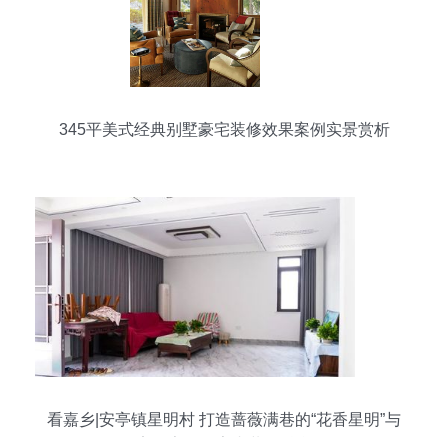
345平美式经典别墅豪宅装修效果案例实景赏析
看嘉乡|安亭镇星明村 打造蔷薇满巷的“花香星明”与
宜居家园的室内装饰融合