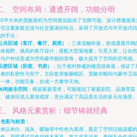
二、 空间布局：通透开阔，功能分明
345平方米的宽敞面积为空间规划提供了无限可能。设计师遵循美
住宅注重家庭交流与社交宴请的特点，采用了开放式与半开放式
合的手法：
公共区域（客厅、餐厅、厨房）
：三者流畅衔接，形成通透开阔
整体视野。挑高的客厅设计，搭配大型落地窗，引景入室，让自
光与户外绿意成为空间最华丽的装饰，极大提升了空间的宏伟感
私密区域（卧室、书房）
：位于相对静谧的楼层或角落，保证了
住者的私密性与安宁。主卧套房集睡眠区、宽敞衣帽间与豪华卫
于一体，功能完备，自成一方奢华天地。
休闲娱乐空间
：根据家庭需求，可能规划了家庭影院、品酒雪茄
区、健身区或儿童游戏室，充分满足了高品质生活的多元化场景
三、 风格元素赏析：细节铸就经典
.
色彩与材质
：
整体以米白、浅灰、暖咖等中性色为基调，奠定了空间沉稳温暖
底色。局部通过深色胡桃木家具、复古皮革沙发、黄铜五金件进