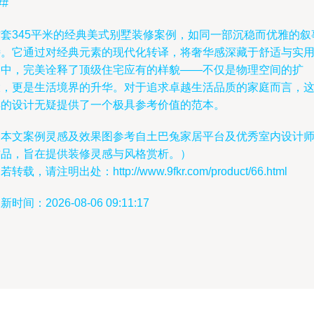
##
这套345平米的经典美式别墅装修案例，如同一部沉稳而优雅的叙
诗。它通过对经典元素的现代化转译，将奢华感深藏于舒适与实
之中，完美诠释了顶级住宅应有的样貌——不仅是物理空间的扩
大，更是生活境界的升华。对于追求卓越生活品质的家庭而言，
样的设计无疑提供了一个极具参考价值的范本。
（本文案例灵感及效果图参考自土巴兔家居平台及优秀室内设计
作品，旨在提供装修灵感与风格赏析。）
若转载，请注明出处：http://www.9fkr.com/product/66.html
新时间：2026-08-06 09:11:17