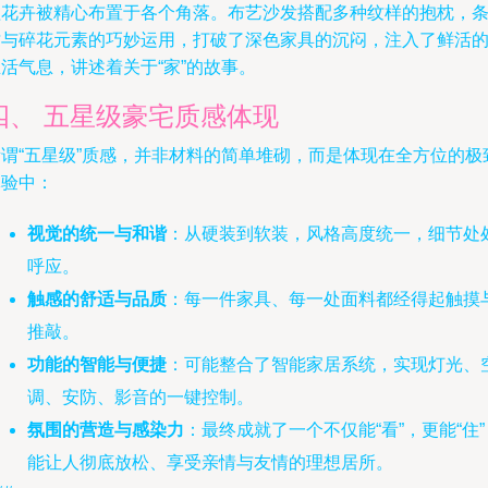
植花卉被精心布置于各个角落。布艺沙发搭配多种纹样的抱枕，
纹与碎花元素的巧妙运用，打破了深色家具的沉闷，注入了鲜活
活气息，讲述着关于“家”的故事。
四、 五星级豪宅质感体现
所谓“五星级”质感，并非材料的简单堆砌，而是体现在全方位的极
体验中：
视觉的统一与和谐
：从硬装到软装，风格高度统一，细节处
呼应。
触感的舒适与品质
：每一件家具、每一处面料都经得起触摸
推敲。
功能的智能与便捷
：可能整合了智能家居系统，实现灯光、
调、安防、影音的一键控制。
氛围的营造与感染力
：最终成就了一个不仅能“看”，更能“住”
能让人彻底放松、享受亲情与友情的理想居所。