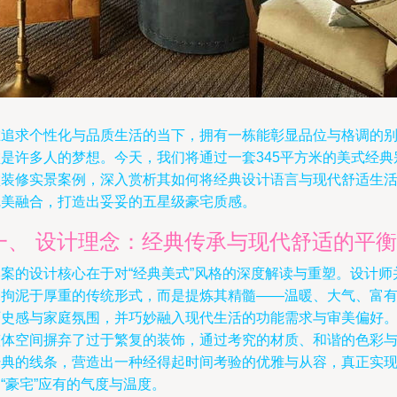
在追求个性化与品质生活的当下，拥有一栋能彰显品位与格调的
墅是许多人的梦想。今天，我们将通过一套345平方米的美式经典
墅装修实景案例，深入赏析其如何将经典设计语言与现代舒适生
完美融合，打造出妥妥的五星级豪宅质感。
一、 设计理念：经典传承与现代舒适的平衡
本案的设计核心在于对“经典美式”风格的深度解读与重塑。设计师
未拘泥于厚重的传统形式，而是提炼其精髓——温暖、大气、富
历史感与家庭氛围，并巧妙融入现代生活的功能需求与审美偏好
整体空间摒弃了过于繁复的装饰，通过考究的材质、和谐的色彩
经典的线条，营造出一种经得起时间考验的优雅与从容，真正实
“豪宅”应有的气度与温度。