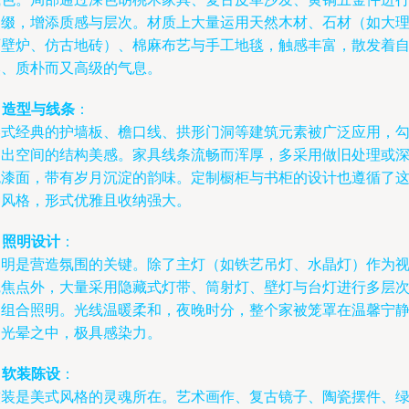
点缀，增添质感与层次。材质上大量运用天然木材、石材（如大
石壁炉、仿古地砖）、棉麻布艺与手工地毯，触感丰富，散发着
然、质朴而又高级的气息。
.
造型与线条
：
美式经典的护墙板、檐口线、拱形门洞等建筑元素被广泛应用，
勒出空间的结构美感。家具线条流畅而浑厚，多采用做旧处理或
色漆面，带有岁月沉淀的韵味。定制橱柜与书柜的设计也遵循了
种风格，形式优雅且收纳强大。
.
照明设计
：
照明是营造氛围的关键。除了主灯（如铁艺吊灯、水晶灯）作为
觉焦点外，大量采用隐藏式灯带、筒射灯、壁灯与台灯进行多层
的组合照明。光线温暖柔和，夜晚时分，整个家被笼罩在温馨宁
的光晕之中，极具感染力。
.
软装陈设
：
软装是美式风格的灵魂所在。艺术画作、复古镜子、陶瓷摆件、