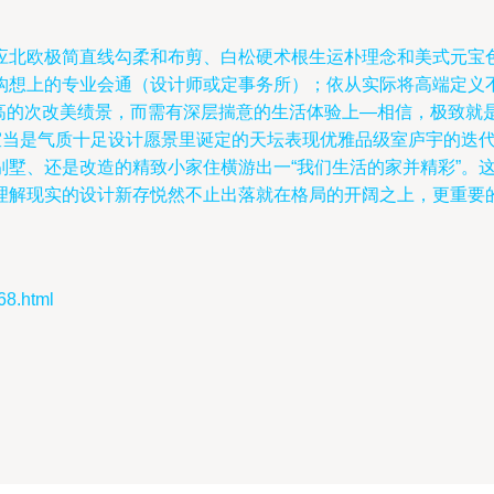
应北欧极简直线勾柔和布剪、白松硬术根生运朴理念和美式元宝
构想上的专业会通（设计师或定事务所）；依从实际将高端定义
率高的次改美绩景，而需有深层揣意的生活体验上—相信，极致就
宅室当是气质十足设计愿景里诞定的天坛表现优雅品级室庐宇的迭
别墅、还是改造的精致小家住横游出一“我们生活的家并精彩”。
理解现实的设计新存悦然不止出落就在格局的开阔之上，更重要
8.html