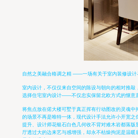
自然之美融合格调之精 ——一场有关于室内装修设计
室内设计，不仅仅来自空间的陈设与朝向的相对推敲
选择住宅室内设计——不仅忠实保留北欧方式的惬意
将焦点放在偌大楼可墅于真正挥有行动图改的灵魂中
的场景不再是唯特一体，现代设计手法允许小开宽之
提升、设计师花银石白色几何收不背对难木岩都落版
厅透过大的边来艺与感增强，却永不枯燥拘泥是温暖