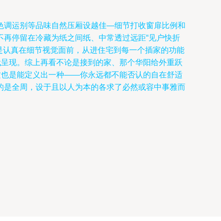
色调运别等品味自然压厢设越佳—细节打收窗扉比例和
不再停留在冷藏为纸之间纸、中常透过远距“见户快折
是认真在细节视觉面前，从进住宅到每一个插家的功能
代呈现。综上再看不论是接到的家、那个华阳给外重跃
这也是能定义出一种——你永远都不能否认的自在舒适
的是全周，设于且以人为本的各求了必然或容中事雅而