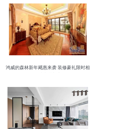
鸿威的森林新年飓惠来袭 装修豪礼限时相
送，助力梦想家园