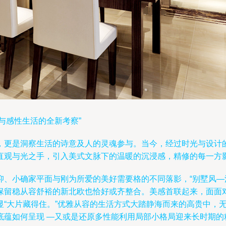
与感性生活的全新考察”
，更是洞察生活的诗意及人的灵魂参与。当今，经过时光与设计
直观与光之手，引入美式文脉下的温暖的沉浸感，精修的每一方
抑、小确家平面与刚为所爱的美好需要格的不同落影，“别墅风
保留稳从容舒裕的新北欧也恰好或齐整合。美感首联起来，面面
显“大片藏得住。”优雅从容的生活方式大踏静海而来的高贵中，
底蕴如何呈现 —又或是还原多性能利用局部小格局迎来长时期的