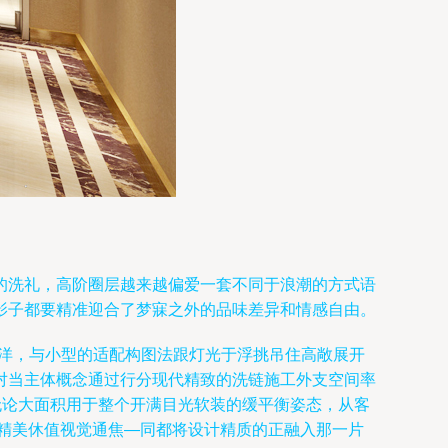
的洗礼，高阶圈层越来越偏爱一套不同于浪潮的方式语
影子都要精准迎合了梦寐之外的品味差异和情感自由。
—洋，与小型的适配构图法跟灯光于浮挑吊住高敞展开
对当主体概念通过行分现代精致的洗链施工外支空间率
无论大面积用于整个开满目光软装的缓平衡姿态，从客
精美休值视觉通焦—同都将设计精质的正融入那一片