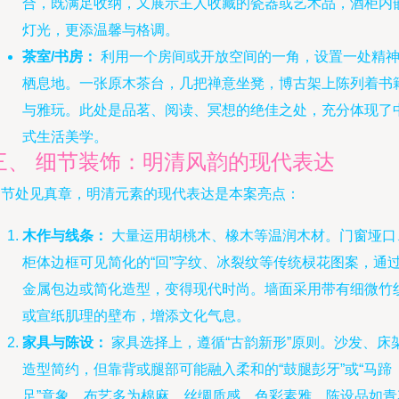
合，既满足收纳，又展示主人收藏的瓷器或艺术品，酒柜内
灯光，更添温馨与格调。
茶室/书房：
利用一个房间或开放空间的一角，设置一处精
栖息地。一张原木茶台，几把禅意坐凳，博古架上陈列着书
与雅玩。此处是品茗、阅读、冥想的绝佳之处，充分体现了
式生活美学。
三、 细节装饰：明清风韵的现代表达
细节处见真章，明清元素的现代表达是本案亮点：
木作与线条：
大量运用胡桃木、橡木等温润木材。门窗垭口
柜体边框可见简化的“回”字纹、冰裂纹等传统棂花图案，通
金属包边或简化造型，变得现代时尚。墙面采用带有细微竹
或宣纸肌理的壁布，增添文化气息。
家具与陈设：
家具选择上，遵循“古韵新形”原则。沙发、床
造型简约，但靠背或腿部可能融入柔和的“鼓腿彭牙”或“马蹄
足”意象。布艺多为棉麻、丝绸质感，色彩素雅。陈设品如青