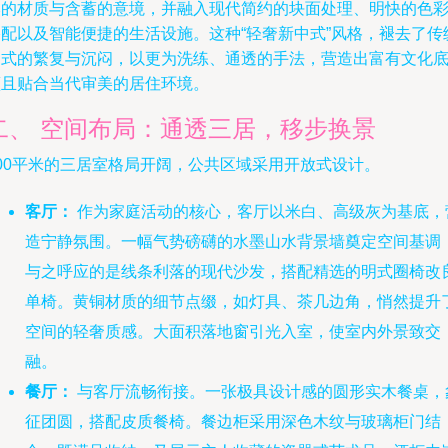
然的材质与含蓄的意境，并融入现代简约的块面处理、明快的色
搭配以及智能便捷的生活设施。这种“轻奢新中式”风格，褪去了传
中式的繁复与沉闷，以更为洗练、通透的手法，营造出富有文化
蕴且贴合当代审美的居住环境。
二、 空间布局：通透三居，移步换景
200平米的三居室格局开阔，公共区域采用开放式设计。
客厅：
作为家庭活动的核心，客厅以米白、高级灰为基底，
造宁静氛围。一幅气势磅礴的水墨山水背景墙奠定空间基调
与之呼应的是线条利落的现代沙发，搭配精选的明式圈椅改
单椅。黄铜材质的细节点缀，如灯具、茶几边角，悄然提升
空间的轻奢质感。大面积落地窗引光入室，使室内外景致交
融。
餐厅：
与客厅流畅衔接。一张极具设计感的圆形实木餐桌，
征团圆，搭配皮质餐椅。餐边柜采用深色木纹与玻璃柜门结