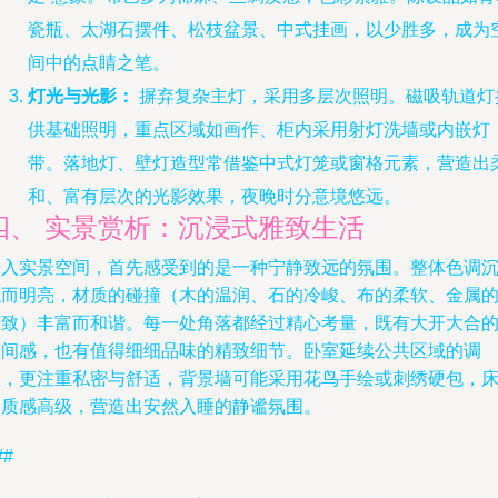
瓷瓶、太湖石摆件、松枝盆景、中式挂画，以少胜多，成为
间中的点睛之笔。
灯光与光影：
摒弃复杂主灯，采用多层次照明。磁吸轨道灯
供基础照明，重点区域如画作、柜内采用射灯洗墙或内嵌灯
带。落地灯、壁灯造型常借鉴中式灯笼或窗格元素，营造出
和、富有层次的光影效果，夜晚时分意境悠远。
四、 实景赏析：沉浸式雅致生活
步入实景空间，首先感受到的是一种宁静致远的氛围。整体色调
稳而明亮，材质的碰撞（木的温润、石的冷峻、布的柔软、金属
精致）丰富而和谐。每一处角落都经过精心考量，既有大开大合
空间感，也有值得细细品味的精致细节。卧室延续公共区域的调
性，更注重私密与舒适，背景墙可能采用花鸟手绘或刺绣硬包，
品质感高级，营造出安然入睡的静谧氛围。
##