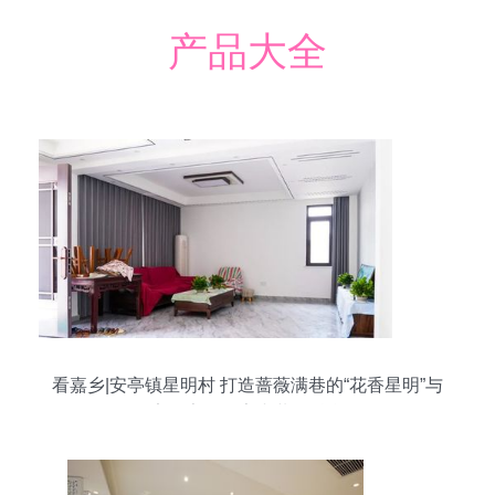
产品大全
看嘉乡|安亭镇星明村 打造蔷薇满巷的“花香星明”与
宜居家园的室内装饰融合