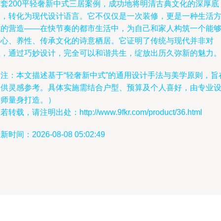
这套200平轻奢新中式三居案例，成功地将明清古典文化的深厚底
蕴，转化为现代设计语言。它不仅仅是一次装修，更是一种生活
式的营造——在快节奏的都市生活中，为自己和家人构筑一个能
静心、养性、传承文化的诗意栖居。它证明了传统与现代并非对
立，通过巧妙设计，完全可以和谐共生，绽放出历久弥新的魅力
（注：本文描述基于“轻奢新中式”的通用设计手法与美学原则，旨
提供灵感参考。具体实施需结合户型、预算及个人喜好，由专业
计师量身打造。）
若转载，请注明出处：http://www.9fkr.com/product/36.html
新时间：2026-08-08 05:02:49