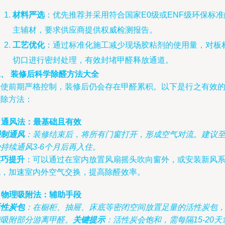
材料严选
：优先推荐并采用符合国家E0级或ENF级环保标准
主辅材，要求供应商提供权威检测报告。
工艺优化
：通过标准化施工减少现场胶粘剂的使用量，对板
切口进行密封处理，有效封堵甲醛释放通道。
三、 装修后科学除醛方法大全
即使前期严格控制，装修后仍会存在甲醛累积。以下是行之有效
去除方法：
. 通风法：最基础且有效
强制通风
：装修结束后，将所有门窗打开，形成空气对流。建议
持续通风3-6个月后再入住。
技巧提升
：可以通过在室内放置风扇摇头吹向窗外，或安装新风
统，加速室内外空气交换，提高除醛效率。
. 物理吸附法：辅助手段
活性炭包
：在橱柜、抽屉、床底等密闭空间放置足量的活性炭包
能吸附部分游离甲醛。
关键提示
：活性炭会饱和，需每隔15-20天