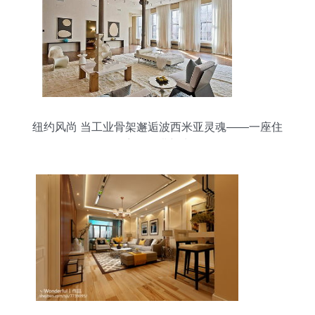
纽约风尚 当工业骨架邂逅波西米亚灵魂——一座住
宅的混搭新生