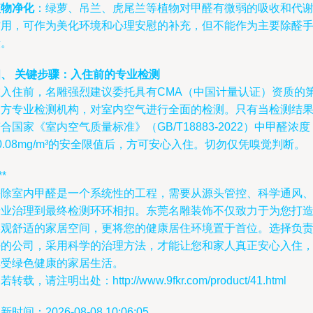
植物净化
：绿萝、吊兰、虎尾兰等植物对甲醛有微弱的吸收和代
作用，可作为美化环境和心理安慰的补充，但不能作为主要除醛
段。
四、 关键步骤：入住前的专业检测
在入住前，名雕强烈建议委托具有CMA（中国计量认证）资质的
三方专业检测机构，对室内空气进行全面的检测。只有当检测结
合国家《室内空气质量标准》（GB/T18883-2022）中甲醛浓度
0.08mg/m³的安全限值后，方可安心入住。切勿仅凭嗅觉判断。
**
去除室内甲醛是一个系统性的工程，需要从源头管控、科学通风
专业治理到最终检测环环相扣。东莞名雕装饰不仅致力于为您打
美观舒适的家居空间，更将您的健康居住环境置于首位。选择负
任的公司，采用科学的治理方法，才能让您和家人真正安心入住
享受绿色健康的家居生活。
若转载，请注明出处：http://www.9fkr.com/product/41.html
新时间：2026-08-08 10:06:05