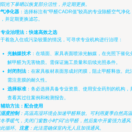
到阳光下暴晒以恢复部分活性，并定期更换。
空气净化器
：选择标注有“甲醛CADR值”较高的专业除醛空气净化
器，并定期更换滤芯。
. 专业治理法：快速高效之选
对于着急入住或污染较重的情况，可寻求专业机构进行治理：
光触媒技术
：在墙面、家具表面喷涂光触媒，在光照下催化
解甲醛为无害物质。需保证施工质量和后续光照条件。
封闭剂法
：在家具板材表面形成封闭膜，阻止甲醛释放。此
需注意膜的耐久性。
选择标准
：务必选择具备专业资质、使用安全药剂的机构，
查看其过往案例和检测报告。
. 辅助方法：配合使用
温湿度控制
：高温高湿环境会加速甲醛释放。可利用夏季自然高
或冬季暖气，关闭门窗数小时“闷”出甲醛，然后集中开窗强力通风
如此循环。
注意
：此法需确保室内无人且加强通风。